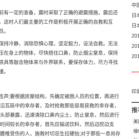
中
有一定的准备，震时采取了正确的避震措施，震后还
日
，这时人们最主要的工作是积极开展正确的自救和互
日
员。
全
2
持冷静，消除恐惧心理，坚定毅力，设法自救。无法
2
压在身上的物体，尽快捂住口鼻，防止烟尘窒息，保持
2
铁具等敲击物体来与外界联系，要保存体力，尽力寻找
援。
印
声;要根据房屋结构，先确定被困人员的位置，再进行
边沿瓦砾中的幸存者，及时抢救那些容易获救的幸存者，
推
使头部暴露，迅速清除口鼻内尘土，防止窒息，然后进行
美
中时间较长的幸存者，首先应输送饮料，然后边挖边支
缅
和腰椎受伤的人，施救时切忌生拉硬抬;对于那些一息尚存