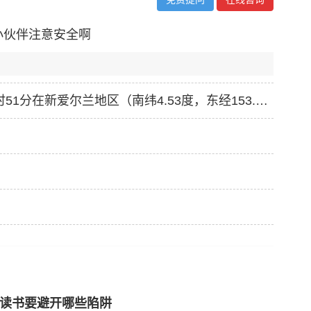
小伙伴注意安全啊
北京时间12月17日18时51分在新爱尔兰地区（南纬4.53度，东经153.47度）发生7.9级地震，震源深度110千米。太平洋海啸预警中心17日宣布，巴布亚新几内亚当日发生的地震可能引发大范围海啸。
亚读书要避开哪些陷阱