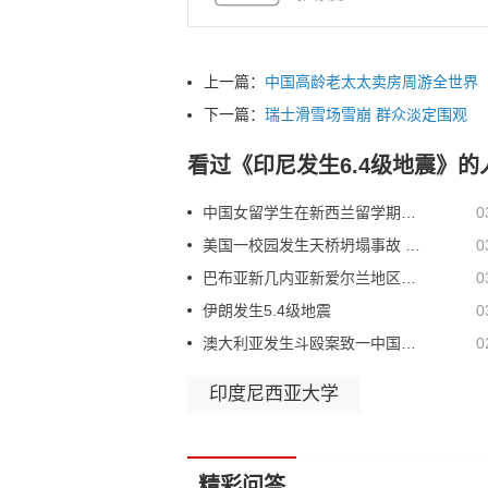
上一篇：
中国高龄老太太卖房周游全世界
下一篇：
瑞士滑雪场雪崩 群众淡定围观
看过《印尼发生6.4级地震》
中国女留学生在新西兰留学期间发生车祸丧生
0
美国一校园发生天桥坍塌事故 遇难者上升至10人
0
巴布亚新几内亚新爱尔兰地区发生地震 留学生要注意什么？
0
伊朗发生5.4级地震
0
澳大利亚发生斗殴案致一中国留学生死亡
0
印度尼西亚大学
精彩问答