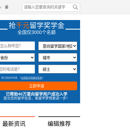
最
抢
千元
留学奖学金
2小时前四川易同学成功获取奖学金
全国仅3000个名额
1小时前北京鲁同学成功获取奖学金
2小时前湖南方同学成功获取奖学金
7分钟前黑龙江谢同学成功获取奖学金
我已阅读并同意
《
出国留学网服务条款
》
立即申请
已帮助40万意向留学用户成功入学
提交您的留学信息，离留学梦想更进一步！
最新资讯
编辑推荐