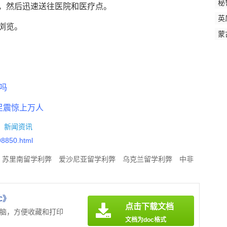
秘
，然后迅速送往医院和医疗点。
英
浏览。
岛
蒙
吗
足震惊上万人
：
新闻资讯
98850.html
苏里南留学利弊
爱沙尼亚留学利弊
乌克兰留学利弊
中非
学时间
文莱留学利弊
贝宁留学利弊
巴拿马大学入学时间
c》
点击下载文档
电脑，方便收藏和打印
文档为doc格式