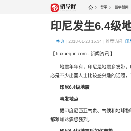
留学
留学新闻
新更新
频道地图
印尼发生6.4级
字典
|
2018-01-23 15:34
|
推荐访问
印
【 liuxuequn.com - 新闻资讯 】
地震年年有，印尼是地震多发带，印尼
必是不少出国人士比较感兴趣的话题，
印尼6.4级地震
事发地点
据印度尼西亚气象、气候和地球物理
都雅加达震感强烈。