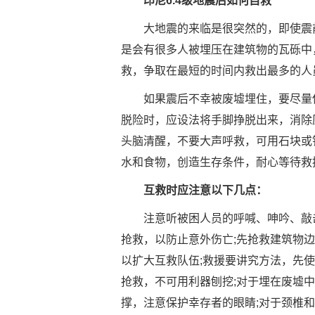
印尼6.4级地震后如何自救
大地震的来临是很突然的，即使震前
是会有很多人被埋压在建筑物的瓦砾中
救，争取在最短的时间内救出最多的人
如果震后不幸被废墟埋住，要尽量保
脱险时，应设法将手脚挣脱出来，消除
头脑清醒，不要大声呼救，可用石块或
水和食物，创造生存条件，耐心等待救
互救时应注意以下几点：
注意听被困人员的呼喊、呻吟、敲击
抢救，以防止意外伤亡;先抢救建筑物
以扩大互救队伍;救援要讲究方法，先
抢救，不可用利器刨挖;对于埋在废墟
撑，注意保护幸存者的眼睛;对于颈椎