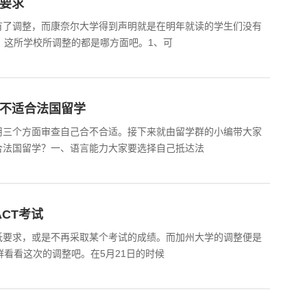
绩要求
有了调整，而康奈尔大学得到声明就是在明年就读的学生们没有
看，这所学校所调整的都是哪方面吧。1、可
适不适合法国留学
用三个方面审查自己合不合适。接下来就由留学群的小编带大家
合法国留学？一、语言能力大家要选择自己抵达法
ACT考试
低要求，或是不再采取某个考试的成绩。而加州大学的调整便是
学群看看这次的调整吧。在5月21日的时候