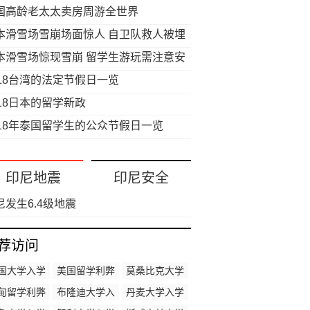
国高龄老太太卖房周游全世界
本滑雪场雪崩场面惊人 自卫队救人被埋
本滑雪场惊现雪崩 留学生游玩需注意安
018台湾的法定节假日一览
018日本的留学新政
018年泰国留学生的公众节假日一览
印尼地震
印尼安全
尼发生6.4级地震
荐访问
国大学入学
美国留学利弊
莫桑比克大学
时间
入学时间
甸留学利弊
布隆迪大学入
丹麦大学入学
学时间
时间