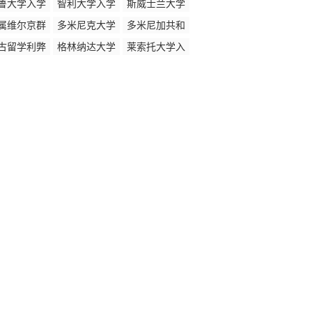
鲁大学入学
智利大学入学
斯威士兰大学
时间
时间
入学时间
属维尔京群
多米尼克大学
多米尼加共和
大学入学时
入学时间
国留学利弊
古留学利弊
格林纳达大学
莱索托大学入
间
入学时间
学时间