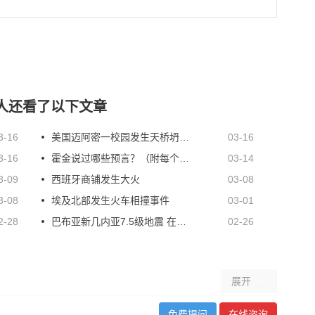
的人还看了以下文章
3-16
美国迈阿密一校园发生天桥坍塌事故 遇难者上升至10人
03-16
3-16
霍金说过哪些预言？（附每个预言的发生时间表）
03-14
3-09
西班牙商铺发生大火
03-08
3-08
埃及北部发生火车相撞事件
03-01
2-28
巴布亚新几内亚7.5级地震 在外留学生小心余震
02-26
展开
免费提问
在线咨询