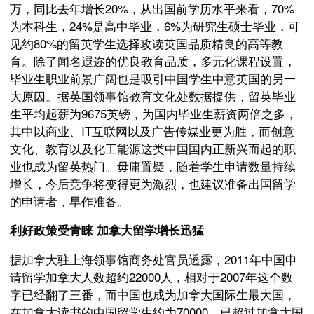
万，同比去年增长20%，从出国前学历水平来看，70%
为本科生，24%是高中毕业，6%为研究生硕士毕业，可
见约80%的留英学生选择攻读英国品质精良的高等教
育。除了闻名遐迩的优良教育品质，多元化课程设置，
毕业生职业前景广阔也是吸引中国学生中意英国的另一
大原因。据英国领事馆教育文化处数据提供，留英毕业
生平均起薪为9675英镑，为国内毕业生薪资两倍之多，
其中以商业、IT互联网以及广告传媒业更为胜，而创意
文化、教育以及化工能源这类中国国内正新兴而起的职
业也成为留英热门。毋庸置疑，随着学生申请数量持续
增长，今后竞争将变得更为激烈，也建议准备出国留学
的申请者，早作准备。
利好政策受青睐 加拿大留学增长迅猛
据加拿大驻上海领事馆商务处官员透露，2011年中国申
请留学加拿大人数超约22000人，相对于2007年这个数
字已经翻了三番，而中国也成为加拿大国际生最大国，
在加拿大读书的中国留学生约为70000，已超过加拿大国