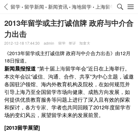
留学
留学新闻
新闻资讯
海地留学
上海留学新闻
上
2013年留学或主打诚信牌 政府与中介合
力出击
2012-12-18 17:44:30
admin
留学
签证
加拿大
《2013年留学或主打诚信牌 政府与中介合力出击》由12月
18日报道。
“第十届
上海
留学年会”近日在上海举行。
新闻晨报报道
本次年会以“诚信、沟通、合作、共享”为中心主题，诚邀
各国驻沪领馆、海内外教育机构及院校，在如何规范并
引导上海乃至全国留学市场向健康、成熟方向发展，如
何提供优质教育服务等问题上进行了深入且有效的探索
和探讨，各方
专家
、学者也共同回顾了2012年度留学市
场的变幻风云，展望留学未来的发展前景。
[2013留学展望]