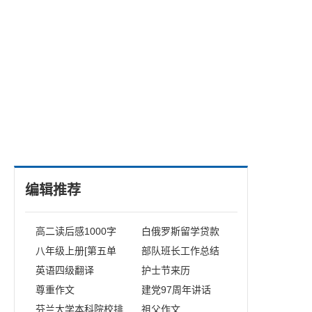
编辑推荐
高二读后感1000字
白俄罗斯留学贷款
八年级上册[第五单
部队班长工作总结
元]作文
英语四级翻译
护士节来历
尊重作文
建党97周年讲话
芬兰大学本科院校排
祖父作文