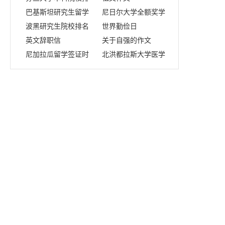
名
巴基斯坦研究生留学
尼日尔大学全额奖学
条件
波黑研究生院校排名
金
世界勤俭日
英文辞职信
关于自强的作文
尼加拉瓜留学签证时
北洪都拉斯大学医学
间
专业申请条件