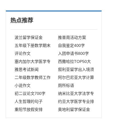
热点推荐
波兰留学保证金
推普周活动方案
五年级下册数学期末
自我鉴定400字
试卷
评论作文
入团申请书800字
塞内加尔大学医学专
西撒哈拉TOP50大
业申请条件
雅思考试新闻
学
叙利亚留学出入境须
二年级数学教师工作
知
阿尔巴尼亚大学计算
总结
小说作文
机专业申请条件
厕所标语
初二议论文700字
纳米比亚大学法学专
人生哲理的句子
业申请条件
约旦大学医学专业排
重阳节放假安排
名
奥地利留学保证金