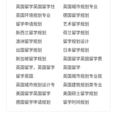
规划表
英国留学英国留学住
英国城市规划专业
宿
英国环境规划专业
德国留学规划
留学申请规划
艺术留学规划
新西兰留学规划
荷兰留学规划
澳洲留学规划
留学规划设计
出国留学规划
日本留学规划
新加坡留学规划
英国留学英国留学费
英国留学，英国留学
用
英国留学
签证
留学英国
英国城市规划专业就
英国城市规划设计专
业
英国建筑规划类专业
业
美国留学英国留学
美国硕士留学规划
德国留学申请规划
留学时间规划