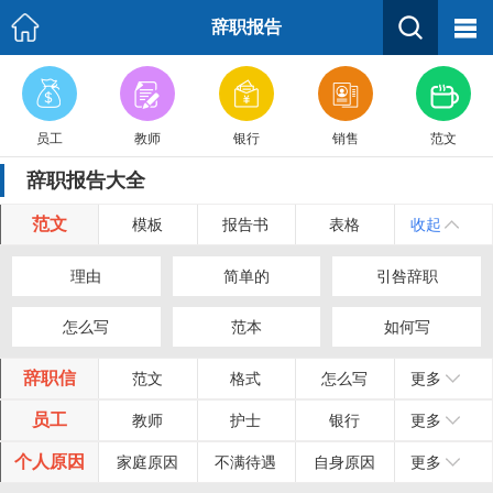
辞职报告
员工
教师
银行
销售
范文
辞职报告大全
范文
模板
报告书
表格
收起
理由
简单的
引咎辞职
怎么写
范本
如何写
辞职信
范文
格式
怎么写
更多
员工
教师
护士
银行
更多
个人原因
家庭原因
不满待遇
自身原因
更多