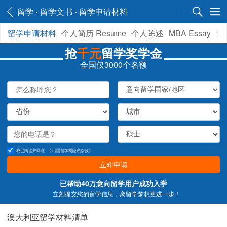
留学
留学文书
留学申请材料
留学申请材料
个人简历 Resume
个人陈述
MBA Essay
留
抢
千元
留学奖学金
全国仅3000个名额
我已阅读并同意
《
出国留学网隐私条款
》
立即申请
已帮助40万意向留学用户成功入学
立刻提交您的留学信息，离留学梦想更进一步！
澳大利亚留学材料清单