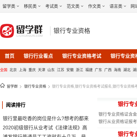
留学类
移民类
考试类
范文类
作文类
语言类
网
银行专业资格
首页
银行行业看点
银行专业资格考试
银行专业资
银行专业资格考试成绩查询
银行专业资格考试试题及答案
全国
北京
上海
重庆
天津
山东
江苏
安徽
浙江
福建
广东
广西
海南
湖北
湖
内蒙古
留学群
银行专业资格
银行专业资格,银行专业资格考试报名,银行专业资格
专业资格考试试题
银行专
阅读排行
[
银行专业资格证含金
·
银行里最吃香的岗位是什么?想考的都来看看!
[
银行从业资格证报考
·
2020初级银行从业考试《法律法规》高频考点汇总
银行专
·
浦发银行普通员工工资就有十几万，是真的吗?