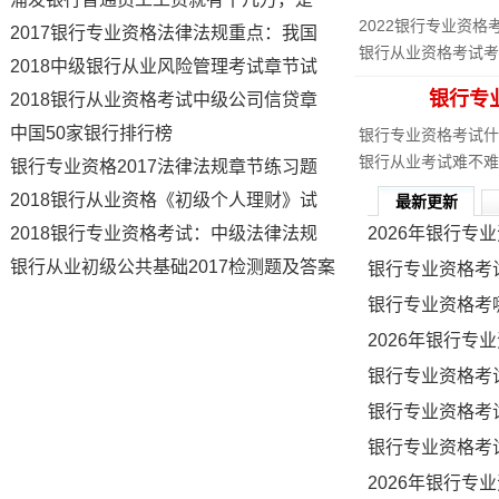
[
2022银行专业资格
·
2017银行专业资格法律法规重点：我国银行业资本监管
[
银行从业资格考试考
·
2018中级银行从业风险管理考试章节试题：第六章流动性风险管理
过
]
银行专
·
2018银行从业资格考试中级公司信贷章节题一：公司信贷
·
中国50家银行排行榜
[
银行专业资格考试什
行
[
银行从业考试难不难
]
·
银行专业资格2017法律法规章节练习题及答案(5)
·
2018银行从业资格《初级个人理财》试题及答案(八)
最新更新
·
2018银行专业资格考试：中级法律法规复习资料--巴塞尔资本协议
2026年银行专
·
银行从业初级公共基础2017检测题及答案
银行专业资格考
银行专业资格考
2026年银行专
银行专业资格考
银行专业资格考
银行专业资格考
2026年银行专