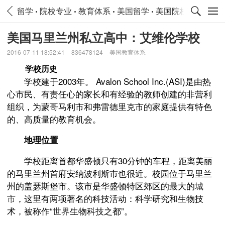
留学
院校专业
教育体系
美国留学
美国院校专业
美
美国马里兰州私立高中：艾维伦学校
2016-07-11 18:52:41
836478124
美国教育体系
学校历史
学校建于2003年。 Avalon School Inc.(ASI)是由热
心市民、有责任心的家长和有经验的教师创建的非营利
组织，为蒙哥马利市和弗雷德里克市的家庭提供有特色
的、高质量的教育机会。
地理位置
学校距离首都华盛顿只有30分钟的车程，距离美丽
的马里兰州首府安纳波利斯市也很近。校园位于马里兰
州的盖瑟斯堡市。该市是华盛顿特区郊区的最大的
城
市
，这里有两项著名的科技活动：科学研究和生物技
术，被称作“
世界
生物科技之都”。