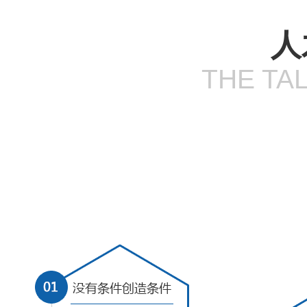
人
THE TA