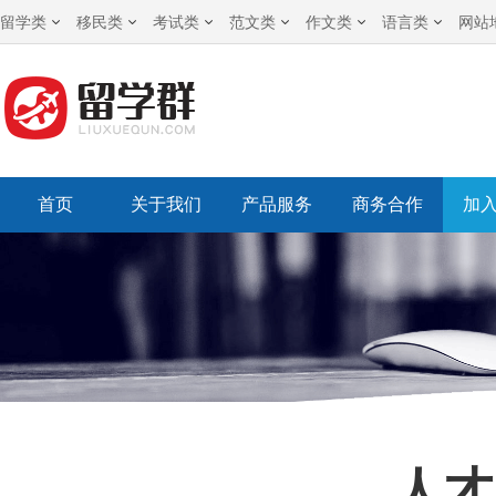
留学类
移民类
考试类
范文类
作文类
语言类
网站
首页
关于我们
产品服务
商务合作
加
人才