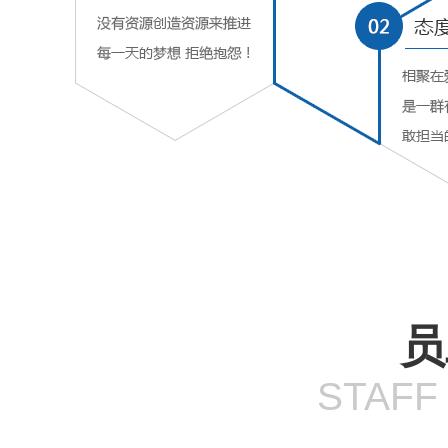
员
STAFF