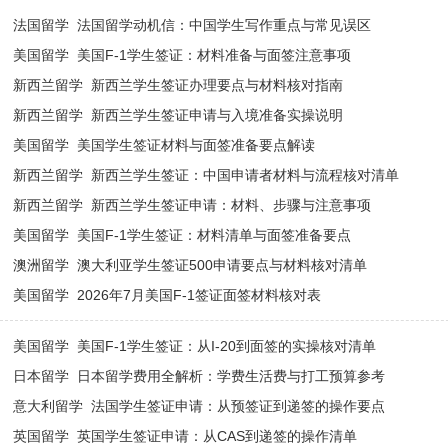
· [
法国留学
]
法国留学动机信：中国学生写作重点与常见误区
· [
美国留学
]
美国F-1学生签证：材料准备与面签注意事项
· [
新西兰留学
]
新西兰学生签证办理要点与材料核对指南
· [
新西兰留学
]
新西兰学生签证申请与入境准备实操说明
· [
美国留学
]
美国学生签证材料与面签准备要点解读
· [
新西兰留学
]
新西兰学生签证：中国申请者材料与流程核对清单
· [
新西兰留学
]
新西兰学生签证申请：材料、步骤与注意事项
· [
美国留学
]
美国F-1学生签证：材料清单与面签准备要点
· [
澳洲留学
]
澳大利亚学生签证500申请要点与材料核对清单
· [
美国留学
]
2026年7月美国F-1签证面签材料核对表
· [
美国留学
]
美国F-1学生签证：从I-20到面签的实操核对清单
· [
日本留学
]
日本留学费用全解析：学费生活费与打工预算参考
· [
意大利留学
]
法国学生签证申请：从预签证到递签的操作要点
· [
英国留学
]
英国学生签证申请：从CAS到递签的操作清单