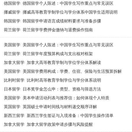
· [
德国留学
]
德国留学个人陈述：中国学生写作重点与常见误区
· [
挪威留学
]
挪威高等教育学制学位与学分体系中国学生适用说明
· [
韩国留学
]
韩国留学申请语言成绩材料要求与准备步骤
· [
荷兰留学
]
荷兰留学学费押金缴纳与退费操作指南
· [
美国留学
]
美国留学个人陈述：中国学生写作重点与常见误区
· [
荷兰留学
]
荷兰留学年度预算构成与支出核对框架
· [
加拿大留学
]
加拿大高等教育学制与学位学分体系解读
· [
美国留学
]
美国留学费用构成：学费、住宿、保险与生活预算拆解
· [
比利时留学
]
比利时高等教育学制学位与学分体系说明
· [
日本留学
]
日本奖学金怎么申：类型、资格与筛选方法
· [
美国留学
]
美本申请活动列表与推荐信：如何体现个人特质
· [
英国留学
]
英国硕士申请时间线与材料递交顺序详解
· [
新西兰留学
]
新西兰学生签证与入境准备：中国学生操作清单
· [
加拿大留学
]
加拿大留学政策申请步骤与风险提醒