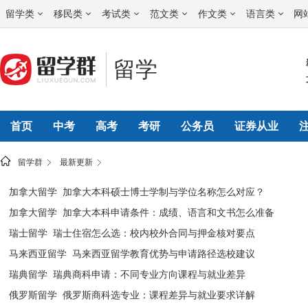
留学类
移民类
考试类
范文类
作文类
语言类
网
留学
首页
中考
高考
考研
公务员
证券从业
留学群
最新更新
· [
加拿大留学
]
加拿大本科硕士博士学制与学位名称怎么对应？
· [
加拿大留学
]
加拿大本科申请条件：成绩、语言和文书怎么准备
· [
瑞士留学
]
瑞士住宿怎么选：校内校外合同与押金核对要点
· [
马来西亚留学
]
马来西亚留学教育优势与申请路径选校建议
· [
瑞典留学
]
瑞典商科申请：不同专业方向课程与就业差异
· [
俄罗斯留学
]
俄罗斯商科选专业：课程差异与就业要求详解