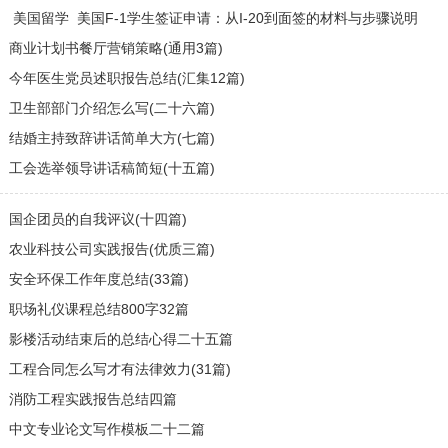
· [
美国留学
]
美国F-1学生签证申请：从I-20到面签的材料与步骤说明
·
商业计划书餐厅营销策略(通用3篇)
·
今年医生党员述职报告总结(汇集12篇)
·
卫生部部门介绍怎么写(二十六篇)
·
结婚主持致辞讲话简单大方(七篇)
·
工会选举领导讲话稿简短(十五篇)
·
国企团员的自我评议(十四篇)
·
农业科技公司实践报告(优质三篇)
·
安全环保工作年度总结(33篇)
·
职场礼仪课程总结800字32篇
·
影楼活动结束后的总结心得二十五篇
·
工程合同怎么写才有法律效力(31篇)
·
消防工程实践报告总结四篇
·
中文专业论文写作模板二十二篇