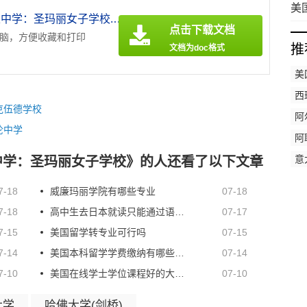
美
《美国北卡罗来纳州私立中学：圣玛丽女子学校.doc》
高
点击下载文档
电脑，方便收藏和打印
推
文档为doc格式
美
西
克伍德学校
阿
伦中学
学
阿
算
意
中学：圣玛丽女子学校》的人还看了以下文章
育
7-18
威廉玛丽学院有哪些专业
07-18
7-18
高中生去日本就读只能通过语言学校升学吗
07-17
7-15
美国留学转专业可行吗
07-15
7-14
美国本科留学学费缴纳有哪些方式
07-14
7-10
​美国在线学士学位课程好的大学有哪些？
07-10
大学
哈佛大学(剑桥)