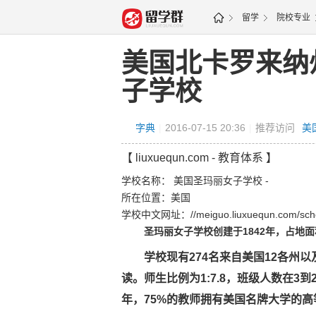
留学
院校专业
图
美国北卡罗来纳
子学校
字典
|
2016-07-15 20:36
|
推荐访问
美
【 liuxuequn.com - 教育体系 】
学校名称：
美国圣玛丽女子学校
-
所在位置：美国
学校中文网址：
//meiguo.liuxuequn.com/sch
圣玛丽女子学校创建于1842年，占地
学校现有274名来自美国12各州以
读。师生比例为1:7.8，班级人数在3到
年，75%的教师拥有美国名牌大学的高