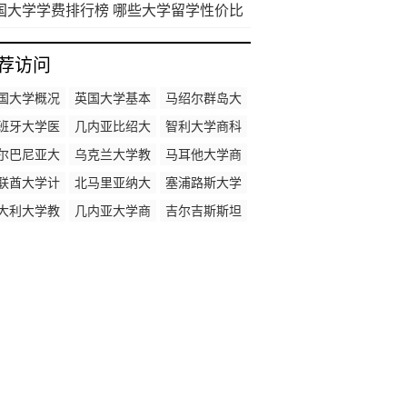
国大学学费排行榜 哪些大学留学性价比
荐访问
国大学概况
英国大学基本
马绍尔群岛大
概况
学医学专业排
班牙大学医
几内亚比绍大
智利大学商科
名
学专业排名
学医学专业排
专业排名
尔巴尼亚大
乌克兰大学教
马耳他大学商
名
商科专业排
育学专业排名
科专业排名
联酋大学计
北马里亚纳大
塞浦路斯大学
名
机专业排名
学工程专业排
法学专业排名
大利大学教
几内亚大学商
吉尔吉斯斯坦
名
学专业排名
科专业排名
大学计算机专
业排名