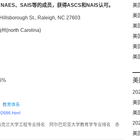
NAES、SAIS等的成员，获得ASCS和NAIS认可。
美
校
美
orough St., Raleigh, NC 27603
子
美
th Carolina)
美
美
美
美
5%
2
中
美
：
教育体系
美
02686.html
业
2
乌克兰大学工程专业排名
阿尔巴尼亚大学教育学专业排名
赤
要
医学专业排名
利比亚大学法学专业排名
科特迪瓦大学计算机
美
多大学法学专业排名
中国香港大学教育学专业排名