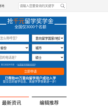
4分钟前北京吴同学成功获取奖学金
道地
43秒前北京范同学成功获取奖学金
抢
千元
留学奖学金
7秒前广西尤同学成功获取奖学金
全国仅3000个名额
50秒前江苏肖同学成功获取奖学金
我已阅读并同意
《
出国留学网服务条款
》
立即申请
已帮助40万意向留学用户成功入学
提交您的留学信息，离留学梦想更进一步！
最新资讯
编辑推荐