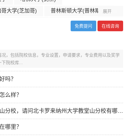
哥大学(芝加哥)
普林斯顿大学(普林斯顿)
展开
康奈尔大学(伊萨卡)
耶鲁大学
免费提问
在线咨询
伯克利分校(伯克利)
宾夕法尼亚大学 (费城)
大学安娜堡分校
杜克大学(德汉姆)
情况，包括院校信息，专业设置，申请要求，专业费用以及奖学
圣路易斯华盛顿大学
南加州大学(洛杉矶)
院校库...
大学圣地亚哥分校
好吗？
怎么样？
想报考北卡罗来纳州大学教堂山分校，请问北卡罗来纳州大学教堂山分校有哪些专业可选择？
在哪里？