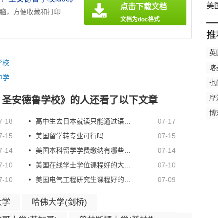
美
点击下载文档
电脑，方便收藏和打印
高
文档为doc格式
推
英
学校
喀
中学
也
摩
：圣安德鲁学校》的人还看了以下文章
博
7-18
高中生去日本就读只能通过语言学校升学吗
07-17
计
7-15
美国留学转专业可行吗
07-15
7-14
美国本科留学学费缴纳有哪些方式
07-14
7-10
​美国在线学士学位课程好的大学有哪些？
07-10
7-10
美国电气工程研究生课程好的大学有哪些？
07-09
大学
哈佛大学(剑桥)