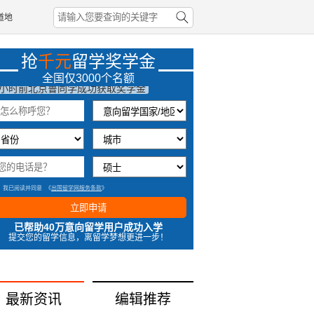
道地
抢
千元
留学奖学金
7分钟前北京李同学成功获取奖学金
全国仅3000个名额
1小时前北京鲁同学成功获取奖学金
4分钟前北京吴同学成功获取奖学金
3秒前上海韩同学成功获取奖学金
我已阅读并同意
《
出国留学网服务条款
》
立即申请
已帮助40万意向留学用户成功入学
提交您的留学信息，离留学梦想更进一步！
最新资讯
编辑推荐