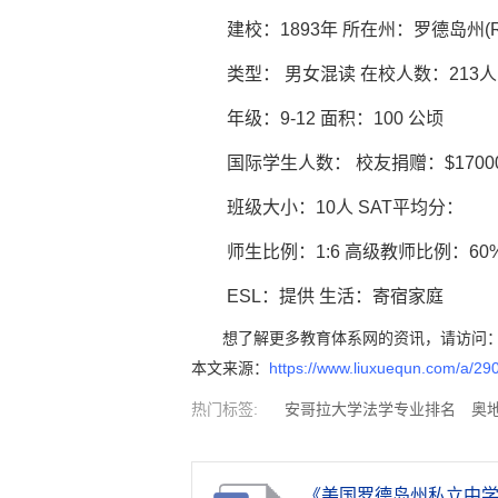
建校：1893年 所在州：罗德岛州(Rhode
类型： 男女混读 在校人数：213人
年级：9-12 面积：100 公顷
国际学生人数： 校友捐赠：$17000
班级大小：10人 SAT平均分：
师生比例：1:6 高级教师比例：60
ESL：提供 生活：寄宿家庭
想了解更多教育体系网的资讯，请访问
本文来源：
https://www.liuxuequn.com/a/29
热门标签:
安哥拉大学法学专业排名
奥
亚大学工程专业排名
伊拉克大学计算机专
荷属安的列斯大学工程专业排名
巴哈马大
《美国罗德岛州私立中学：