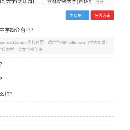
哥大学(芝加哥)
普林斯顿大学(普林斯顿)
展开
康奈尔大学(伊萨卡)
耶鲁大学
免费提问
在线咨询
伯克利分校(伯克利)
宾夕法尼亚大学 (费城)
中学简介有吗？
大学安娜堡分校
杜克大学(德汉姆)
rew’sSchool学校位置：德拉华州Middletown市学术侧重：
圣路易斯华盛顿大学
南加州大学(洛杉矶)
学校类型：男女合校创建...
大学圣地亚哥分校
？
？
么样？