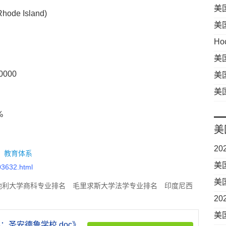
美
 Island)
美
学
Ho
美
态
000
美
美
%
美
2
：
教育体系
中
美
03632.html
美
地利大学商科专业排名
毛里求斯大学法学专业排名
印度尼西
业
业排名
新西兰大学法学专业排名
圣卢西亚大学商科专业排名
2
学工程专业排名
蒙古大学教育学专业排名
要
美
圣安德鲁学校.doc》