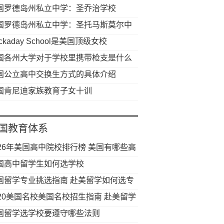
国罗德岛州私立中学：圣乔治学校
国罗德岛州私立中学：圣托马斯莫尔中
ckaday School是美国顶级女校
国各州大学对于学校里携带枪支是什么
度
国公立高中交换生方式的具体介绍
国肯尼迪家族教育子女十训
国教育体系
026年美国高中院校排行榜 美国有哪些高
值得申请
国高中留学生如何选学校
国留学专业挑选指南 赴美留学如何选专
020美国名校美国名校招生指南 赴美留学
满足哪些要求
国留学选学校要遵守哪些法则