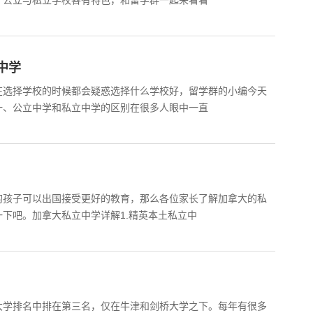
，公立与私立学校各有特色，和留学群一起来看看
中学
在选择学校的时候都会疑惑选择什么学校好，留学群的小编今天
一、公立中学和私立中学的区别在很多人眼中一直
的孩子可以出国接受更好的教育，那么各位家长了解加拿大的私
下吧。加拿大私立中学详解1.精英本土私立中
大学排名中排在第三名，仅在牛津和剑桥大学之下。每年有很多