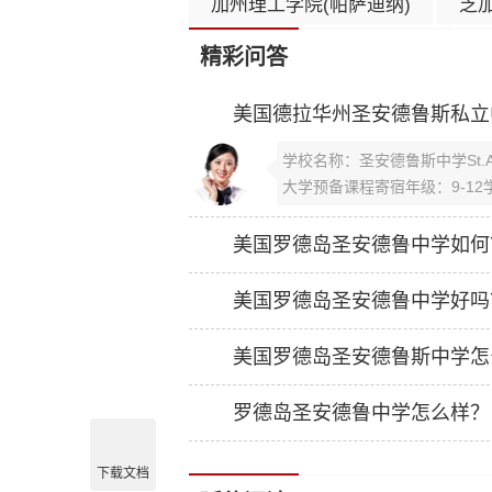
加州理工学院(帕萨迪纳)
芝加
曼彻斯特大学(印第安纳州)
精彩问答
哥伦比亚大学(纽约)
加州大学
美国德拉华州圣安德鲁斯私立
华盛顿大学(西雅图)
密歇根
学校名称：圣安德鲁斯中学St.And
加州大学洛杉矶分校(洛杉矶)
大学预备课程寄宿年级：9-12
布朗大学(普罗维登斯)
加州
美国罗德岛圣安德鲁中学如何
美国罗德岛圣安德鲁中学好吗
美国罗德岛圣安德鲁斯中学怎
罗德岛圣安德鲁中学怎么样？
下载文档