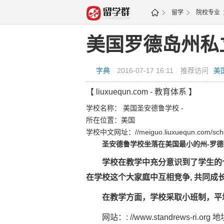
留学
院校专业
图
美国罗德岛州私
字典
|
2016-07-17 16:11
|
推荐访问
美
【 liuxuequn.com - 教育体系 】
学校名称：
美国圣安德鲁学校
-
所在位置：美国
学校中文网址：
//meiguo.liuxuequn.com/sch
圣安德鲁学校坐落在美国最小的州-罗德
学校在教学中充分意识到了学生的个
在学校这个大家庭中互相竞争, 共同
在教学方面，学校采取小班制，平均
网站：: //www.standrews-ri.org 地址：6