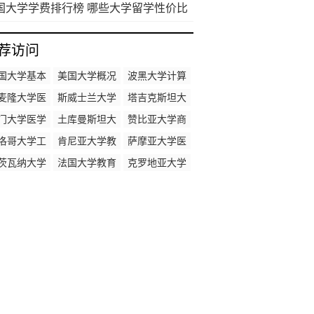
国大学学费排行榜 哪些大学留学性价比
荐访问
国大学基本
美国大学概况
波黑大学计算
概况
机专业排名
麦隆大学医
斯威士兰大学
塔吉克斯坦大
学专业排名
教育学专业排
学法学专业排
门大学医学
土库曼斯坦大
赞比亚大学商
名
名
专业排名
学计算机专业
科专业排名
洛哥大学工
肯尼亚大学教
萨摩亚大学医
排名
程专业排名
育学专业排名
学专业排名
茨瓦纳大学
法国大学教育
克罗地亚大学
算机专业排
学专业排名
教育学专业排
名
名