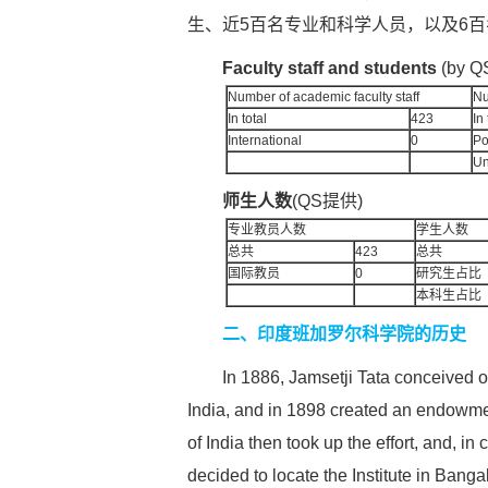
生、近5百名专业和科学人员，以及6
Faculty staff and students
(by Q
Number of academic faculty staff
Nu
In total
423
In 
International
0
Po
Un
师生人数
(QS提供)
专业教员人数
学生人数
总共
423
总共
国际教员
0
研究生占比
本科生占比
二、印度班加罗尔科学院的历史
In 1886, Jamsetji Tata conceived of a u
India, and in 1898 created an endowmen
of India then took up the effort, and, in
decided to locate the Institute in Bang