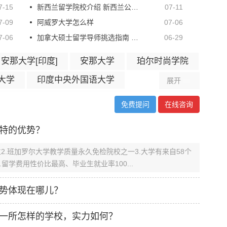
7-15
新西兰留学院校介绍 新西兰公立大学和理工学院有哪些区别
07-11
7-09
阿威罗大学怎么样
07-06
7-06
加拿大硕士留学导师挑选指南 赴加读研怎样选导师
06-29
安那大学[印度]
安那大学
珀尔时尚学院
大学
印度中央外国语大学
展开
免费提问
在线咨询
特的优势？
位2.班加罗尔大学教学质量永久免检院校之一3.大学有来自58个
留学费用性价比最高、毕业生就业率100...
势体现在哪儿？
一所怎样的学校，实力如何？