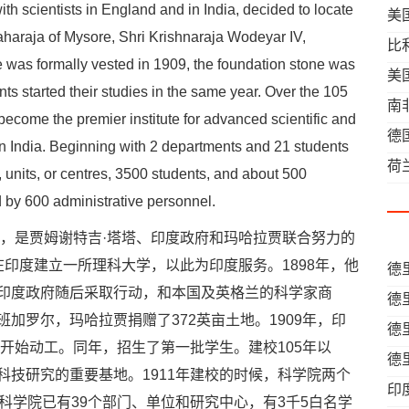
with scientists in England and in India, decided to locate
美
Maharaja of Mysore, Shri Krishnaraja Wodeyar IV,
比
e was formally vested in 1909, the foundation stone was
美
ents started their studies in the same year. Over the 105
南
 become the premier institute for advanced scientific and
德
n India. Beginning with 2 departments and 21 students
荷
 units, or centres, 3500 students, and about 500
d by 600 administrative personnel.
，是贾姆谢特吉·塔塔、印度政府和玛哈拉贾联合努力的
想在印度建立一所理科大学，以此为印度服务。1898年，他
德
印度政府随后采取行动，和本国及英格兰的科学家商
德
加罗尔，玛哈拉贾捐赠了372英亩土地。1909年，印
德
年开始动工。同年，招生了第一批学生。建校105年以
德
科技研究的重要基地。1911年建校的时候，科学院两个
印
科学院已有39个部门、单位和研究中心，有3千5白名学