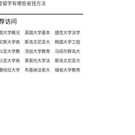
度留学有哪些省钱方法
荐访问
国大学概况
英国大学基本
捷克大学法学
概况
专业排名
尼斯大学商
斯洛文尼亚大
韩国大学工程
科专业排名
学工程专业排
专业排名
比亚大学教
汤加大学教育
马绍尔群岛大
名
学专业排名
学专业排名
学医学专业排
比亚大学商
莱索托大学法
斯洛文尼亚大
名
科专业排名
学专业排名
学医学专业排
撒哈拉大学
布基纳法索大
缅甸大学教育
名
学专业排名
学医学专业排
学专业排名
名