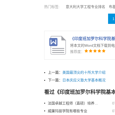
热门标签:
意大利大学工程专业排名
布
纳大学计算机专业排名
法国大学商科专业
1
以色列大学工程专业排名
马来西亚大学教
《印度班加罗尔科学院基本
将本文的Word文档下载到
推荐度：
上一篇：
美国最顶尖的十所大学介绍
下一篇：
日本庆应义塾大学基本概况
看过《印度班加罗尔科学院基
法国卓越工程师（直硕）培养计划：高中生5年本硕连读国立工程师学院在华招生
0
威廉玛丽学院有哪些专业
0