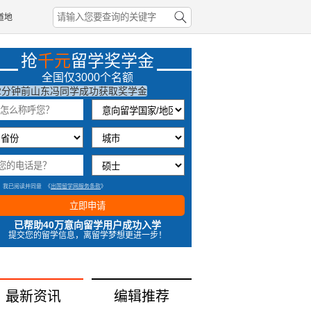
道地
2小时前北京柳同学成功获取奖学金
抢
千元
留学奖学金
3分钟前广东李同学成功获取奖学金
全国仅3000个名额
2分钟前山东冯同学成功获取奖学金
2分钟前辽宁同学刘成功获取奖学金
我已阅读并同意
《
出国留学网服务条款
》
立即申请
已帮助40万意向留学用户成功入学
提交您的留学信息，离留学梦想更进一步！
最新资讯
编辑推荐