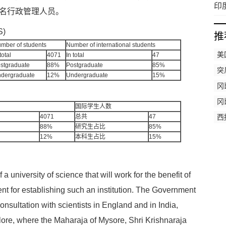
印
百名行政管理人员。
S)
推
mber of students
Number of international students
美
total
4071
In total
47
stgraduate
88%
Postgraduate
85%
突
dergraduate
12%
Undergraduate
15%
冈
育
冈
国际学生人数
4071
总共
47
西
88%
研究生占比
85%
法
12%
本科生占比
15%
niversity of science that will work for the benefit of
t for establishing such an institution. The Government
 consultation with scientists in England and in India,
alore, where the Maharaja of Mysore, Shri Krishnaraja