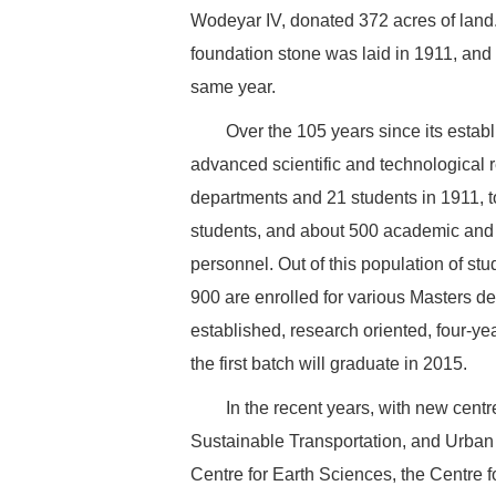
Wodeyar IV, donated 372 acres of land. 
foundation stone was laid in 1911, and th
same year.
Over the 105 years since its establis
advanced scientific and technological 
departments and 21 students in 1911, t
students, and about 500 academic and sc
personnel. Out of this population of s
900 are enrolled for various Masters d
established, research oriented, four-y
the first batch will graduate in 2015.
In the recent years, with new centres
Sustainable Transportation, and Urban
Centre for Earth Sciences, the Centre 