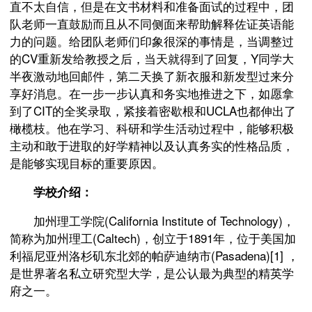
直不太自信，但是在文书材料和准备面试的过程中，团
队老师一直鼓励而且从不同侧面来帮助解释佐证英语能
力的问题。给团队老师们印象很深的事情是，当调整过
的CV重新发给教授之后，当天就得到了回复，Y同学大
半夜激动地回邮件，第二天换了新衣服和新发型过来分
享好消息。在一步一步认真和务实地推进之下，如愿拿
到了CIT的全奖录取，紧接着密歇根和UCLA也都伸出了
橄榄枝。他在学习、科研和学生活动过程中，能够积极
主动和敢于进取的好学精神以及认真务实的性格品质，
是能够实现目标的重要原因。
学校介绍：
加州理工学院(California Institute of Technology)，
简称为加州理工(Caltech)，创立于1891年，位于美国加
利福尼亚州洛杉矶东北郊的帕萨迪纳市(Pasadena)[1] ，
是世界著名私立研究型大学，是公认最为典型的精英学
府之一。