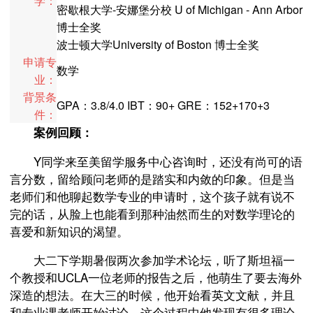
学：
密歇根大学-安娜堡分校 U of Michigan - Ann Arbor
博士全奖
波士顿大学University of Boston 博士全奖
申请专
数学
业：
背景条
GPA：3.8/4.0 IBT：90+ GRE：152+170+3
件：
案例回顾：
Y同学来至美留学服务中心咨询时，还没有尚可的语
言分数，留给顾问老师的是踏实和内敛的印象。但是当
老师们和他聊起数学专业的申请时，这个孩子就有说不
完的话，从脸上也能看到那种油然而生的对数学理论的
喜爱和新知识的渴望。
大二下学期暑假两次参加学术论坛，听了斯坦福一
个教授和UCLA一位老师的报告之后，他萌生了要去海外
深造的想法。在大三的时候，他开始看英文文献，并且
和专业课老师开始讨论，这个过程中他发现有很多理论