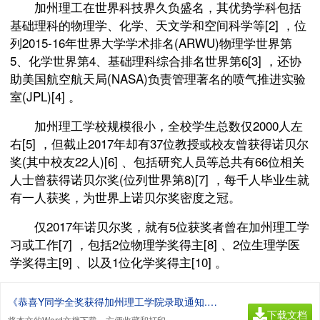
加州理工在世界科技界久负盛名，其优势学科包括
基础理科的物理学、化学、天文学和空间科学等[2] ，位
列2015-16年世界大学学术排名(ARWU)物理学世界第
5、化学世界第4、基础理科综合排名世界第6[3] ，还协
助美国航空航天局(NASA)负责管理著名的喷气推进实验
室(JPL)[4] 。
加州理工学校规模很小，全校学生总数仅2000人左
右[5] ，但截止2017年却有37位教授或校友曾获得诺贝尔
奖(其中校友22人)[6] 、包括研究人员等总共有66位相关
人士曾获得诺贝尔奖(位列世界第8)[7] ，每千人毕业生就
有一人获奖，为世界上诺贝尔奖密度之冠。
仅2017年诺贝尔奖，就有5位获奖者曾在加州理工学
习或工作[7] ，包括2位物理学奖得主[8] 、2位生理学医
学奖得主[9] 、以及1位化学奖得主[10] 。
《恭喜Y同学全奖获得加州理工学院录取通知.doc》
下载文档
将本文的Word文档下载，方便收藏和打印