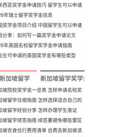
来西亚奖学金申请技巧 留学生可以申请
些奖学金
026年瑞士留学奖学金信息
国奖学金项目介绍 中国留学生可以申请
些奖学金
验分享：如何写一篇奖学金申请论文
026年英国名校留学奖学金申请指南
际生可申请的英国奖学金有哪些类型
新加坡留学
新加坡留学奖学金
加坡院校奖学金一览表 怎样申请名校奖
金
加坡留学住宿指南 怎样选择适合自己的
宿方式
加坡留学经验分享 怎样办理学生准证
加坡留学续签指南 续签要避免哪些雷区
加坡衣食住行费用清单 自费去新加坡读