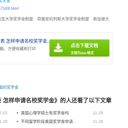
奖学金
57169.html
利亚大学奖学金制度
荷属安的列斯大学奖学金制度
新加坡大
北马里亚纳大学全额奖学金
毛里求斯大学奖学金制度
所罗
排名
刚果共和国大学本科生奖学金
《新加坡院校奖学金一览表 怎样申请名校奖学金.doc》
点击下载文档
电脑，方便收藏和打印
文档为doc格式
国的奖学金
 怎样申请名校奖学金》的人还看了以下文章
2-03
美国心理学硕士有奖学金吗
11-29
1-28
不同留学阶段美国奖学金申请细则
11-28