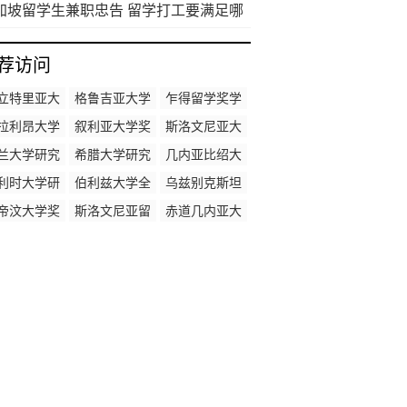
一年要多少钱
加坡留学生兼职忠告 留学打工要满足哪
要求
荐访问
立特里亚大
格鲁吉亚大学
乍得留学奖学
研究生奖学
本科生奖学金
金申请
拉利昂大学
叙利亚大学奖
斯洛文尼亚大
金
全额奖学金
学金排名
学研究生奖学
兰大学研究
希腊大学研究
几内亚比绍大
金
生奖学金
生奖学金
学奖学金制度
利时大学研
伯利兹大学全
乌兹别克斯坦
究生奖学金
额奖学金
大学研究生奖
帝汶大学奖
斯洛文尼亚留
赤道几内亚大
学金
学金制度
学奖学金申请
学奖学金制度