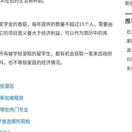
00左右的生活费补助。
研
新
些
推
学金的香菇，每年提供的数量不超过15个人，需要由
厄
它的项目意义要大于经济利益，可以作为简历中的亮
学
塞
波
有被学校录取的留学生，都有机会获取一笔来自政府
比
料，也不审核家庭的经济情况。
东
哪些雷区
在新加坡租房
有哪些热门专业
学首选哪所院校