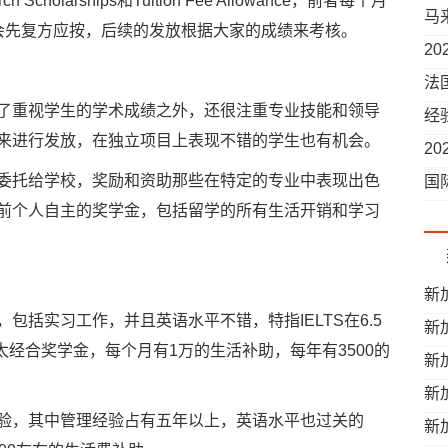
cholarships和Tuition Fee Allowance，前者每个月
马
会先复方应按，后续的发放根据大家的成绩来考核。
哪
2
法
重视学生的学术成绩之外，还很注重专业技能和领导
哪
经
来进行发放，在独立项目上表现不错的学生也有机会。
2
托给学校，奖励和资助那些在特定的专业中表现出色
国
前个人自主的奖学金，包括留学的所有生活开销和学习
新
实习工作，并且英语水平不错，特指IELTS在6.5
学
新
太经合奖学金，每个月有1万的生活补助，每年有3500的
住
新
新
，其中管理经验占有五年以上，英语水平也过关的
新