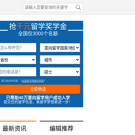
抢
千元
留学奖学金
57秒前上海何同学成功获取奖学金
全国仅3000个名额
56秒前辽宁何同学成功获取奖学金
33分钟前福建刘同学成功获取奖学金
7分钟前黑龙江谢同学成功获取奖学金
我已阅读并同意
《
出国留学网服务条款
》
立即申请
已帮助40万意向留学用户成功入学
提交您的留学信息，离留学梦想更进一步！
最新资讯
编辑推荐