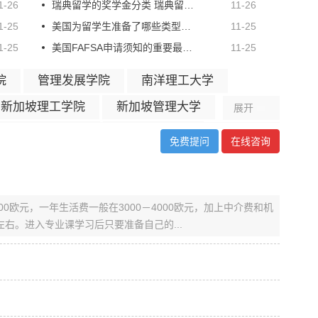
1-26
瑞典留学的奖学金分类 瑞典留学申请须知
11-26
1-25
美国为留学生准备了哪些类型的奖学金
11-25
1-25
美国FAFSA申请须知的重要最后期限
11-25
院
管理发展学院
南洋理工大学
新加坡理工学院
新加坡管理大学
展开
义安理工学院
共和理工学院
免费提问
在线咨询
新加坡科技设计大学
南洋理工大学
智源教育学院
200欧元，一年生活费一般在3000－4000欧元，加上中介费和机
太管理学院和金融学院
左右。进入专业课学习后只要准备自己的...