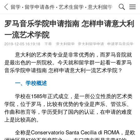
留学
留学申请条件
艺术生留学
意大利留学
意大利留
罗马音乐学院申请指南 怎样申请意大利
一流艺术学院
2019-12-05 16:19:18
王香
意大利留学
意大利留学申请
申请罗马音乐学
院
意大利的艺术类专业是非常优秀的，而罗马音院就
是最出色的一所院校。今天就和留学群一起看一看罗马
音乐学院申请指南 怎样申请意大利一流艺术学院？
一、学校概述
学校在1585年正式成立，是一所公立性质的艺术类
学院，位于罗马，比较有优势的专业是声乐、管弦乐、
作曲和
教育
等，学历受到了国内的认证，在申请的难度
上是比较高的。
全称是Conservatorio Santa Cecilia di ROMA，是欧
洲地区最好的五所音院之一，在口碑方面是非常好的，