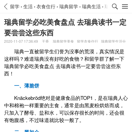
留学
生活
衣食住行
瑞典留学
瑞典生活
瑞典衣食住
瑞典留学必吃美食盘点 去瑞典读书一定
要尝尝这些东西
2020-11-07 17:36:49
王香
瑞典留学美食
留学衣食住行
瑞典留学生活分
享
瑞典一直被留学生们誉为没事的荒漠，真实情况是
这样吗？难道瑞典没有好吃的食物？和留学群了解一下
瑞典留学必吃美食盘点 去瑞典读书一定要尝尝这些东
西！
一、薄脆饼
Knäckebröd绝对是健康食品的TOP1，是在瑞典人心
中和棉袍一样重要的主食，通常是由黑麦粉烘焙而成，
只加入了酵母、盐和水，可以保存很长的时间，还会很
有饱腹感，不过味道就比较一般了。