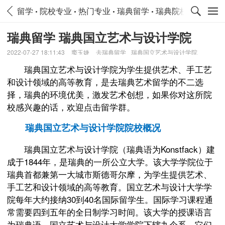
留学
院校专业
热门专业
瑞典留学
瑞典院校专业
瑞
瑞典留学 瑞典国立艺术与设计学院
2022-07-27 18:11:43
窦玉婕
去瑞典留学
瑞典国立艺术与设计学院
瑞典国立艺术与设计学院为学生提供艺术、手工艺
和设计领域的高等教育，是去瑞典艺术留学的不二选
择，瑞典的环境优美，激发艺术创想，如果你对这所院
校感兴趣的话，欢迎点击留学群。
瑞典国立艺术与设计学院院校概况
瑞典国立艺术与设计学院（瑞典语为Konstfack）建
成于1844年，是瑞典的一所公立大学。该大学学院位于
瑞典首都兼第一大城市斯德哥尔摩，为学生提供艺术、
手工艺和设计领域的高等教育。国立艺术与设计大学学
院每年大约接纳30到40名国际留学生。国际学习课程通
常需要四到五年的全日制学习时间。该大学的授课语言
为瑞典语。国立艺术与设计大学学院下辖九个系，它们