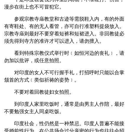
漫步在街上也不可冒犯它。
参观宗教寺庙教堂和古迹等需脱鞋入内，有的外面
有寄鞋处、有的无人看管，亦可自行准塑料提袋放入。
宗教寺庙则最好不要穿着短裤和短裙进入。非回教徒必
须先得到寺方的准许才可以进入，请勿擅入。
看到特殊宗教仪式举行时﹝如恒河边的丧礼﹞，请
勿加以批评，或任意拍照。
对印度的女人不可行握手礼，打招呼时只能以合掌
颔首的方式﹝类似祈祷的姿势﹞。
不要对着回教徒妇女拍照。
到印度人家里吃饭时，通常是由男主人作陪，最好
不要勉强女主人同桌吃饭。
印度社会，性仍然是一种禁忌。印度人普遍不能接
受婚前性行为，在公共场合过分亲密的行为也往往会招