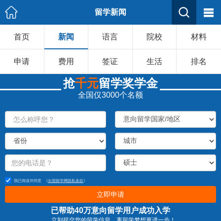
留学新闻
首页
新闻
语言
院校
材料
申请
费用
签证
生活
排名
抢
千元
留学奖学金
全国仅3000个名额
我已阅读并同意
《
出国留学网隐私条款
》
立即申请
已帮助40万意向留学用户成功入学
立刻提交您的留学信息，离留学梦想更进一步！