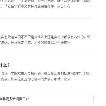
一个大话题——尤其是对年轻一代来说。除了耳熟能详的可持续
在，请看留学群本文解释其重要性在哪。前言：在
其实北欧这些国家不管是从经济上还是教育上都很有名气的。留
度发达，环境稳定目前，北欧的挪威以及丹麦这些
什么？
，当这一学院招生人员被问到一些最受欢迎的招生问题时，他们
下内容，如果这正是你心目中的大学，那就一起来
查看更多新闻资讯>>