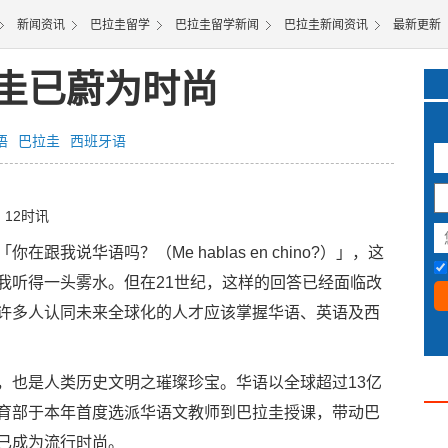
新闻资讯
巴拉圭留学
巴拉圭留学新闻
巴拉圭新闻资讯
最新更新
圭已蔚为时尚
语
巴拉圭
西班牙语
2
日 12时讯
我说华语吗？（Me hablas en chino?）」，这
我听得一头雾水。但在21世纪，这样的回答已经面临改
许多人认同未来全球化的人才应该掌握华语、英语及西
，也是人类历史文明之璀璨珍宝。华语以全球超过13亿
育部于本年首度选派华语文教师到巴拉圭授课，带动巴
已成为流行时尚。