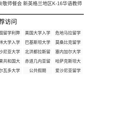
市义守大学举行
秋敬师餐会 新英格兰地区K-16华语教师
流教学经验
荐访问
国留学利弊
美国大学入学
危地马拉留学
时间
利弊
林大学入学
巴基斯坦大学
莫桑比克留学
时间
入学时间
利弊
沙尼亚大学
北洪都拉斯留
塞内加尔大学
入学时间
学利弊
入学时间
果共和国大
赤道几内亚留
哈萨克斯坦大
学入学时间
学利弊
学入学时间
尔瓦多大学
公共假期
爱沙尼亚留学
入学时间
利弊