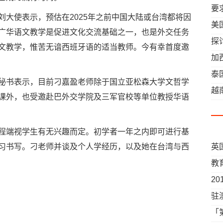
要
刘大使表示，预估在2025年之前中国大陆或台湾都将因
褒
美
广华语文教学是促进文化交流基础之一，也是外交任务
探
文教学，惟苦无谙西班牙语的适当教师。今有幸首度邀
加
泰
秘书表示，目前刁嘉盈老师除于国立亚松森大学文哲学
案
越
课外，也受邀赴巴外交学院及三军官校等单位教授华语
程端视学生有无兴趣而定。初学者一年之内即可进行基
习书写。刁老师并谈及个人学经历，以及她在台湾与西
英
教
2
流
驻
生
「