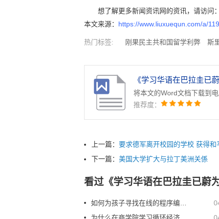
想了解更多新闻资讯网的资讯，请访问
本文来源：
https://www.liuxuequn.com/a/11
热门标签:
刚果民主共和国留学利弊
斯
利留学利弊
德国大学入学时间
拉脱维亚
安哥拉留学利弊
《学习华语在巴拉圭已蔚为
将本文的Word文档下载到
推荐度：
上一篇：
要求德军离开校园的学校 获得和
下一篇：
美国大学扩大与拉丁美洲关係
看过《学习华语在巴拉圭已蔚
如何为孩子寻找在线的程序编码课程学习
0
为什么在商学院学习循环经济极具重要性
0