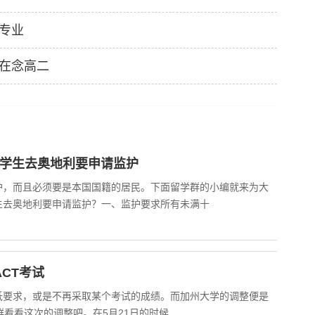
专业
在念高二
年学生去奥地利要申请监护
护，而且必须要是本国国籍的居民。下面留学群的小编就来为大
生去奥地利要申请监护？一、监护要求所有未满十
ACT考试
低要求，或是不再采取某个考试的成绩。而加州大学的调整便是
学群看看这次的调整吧。在5月21日的时候