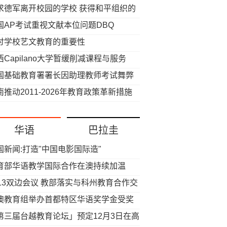
求德军离开校园的学校 获得和平组织的
扬
国AP考试重视文献本位问题DBQ
讨学校艺文教育的重要性
西Capilano大学暂缓削减课程与服务
国基础教育署署长因助理教师考试舞弊
被调查
南推动2011-2026年教育政策革新措施
华语
巴拉圭
国新闻:打造"中国电影国际造"
育部华语教学国际合作在澳持续加温
013双边会议 教部落实与科州教育合作交
澳教育组举办首都特区华语奖学金受奖
行前座谈会
第三届台越教育论坛」预定12月3日在高