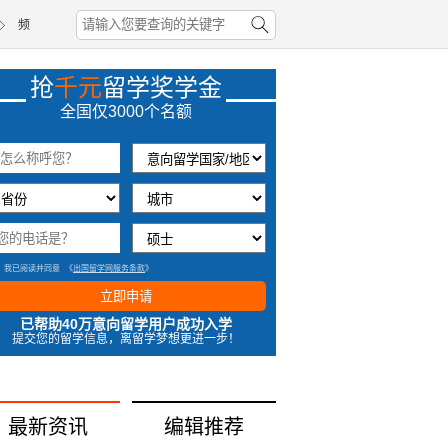
频
抢
千元
留学奖学金
全国仅3000个名额
31分钟前浙江刘同学成功获取奖学金
8分钟前山东周同学成功获取奖学金
2分钟前俄罗斯张同学成功获取奖学金
1小时前福建孔同学成功获取奖学金
我已阅读并同意
《
出国留学网服务条款
》
立即申请
已帮助40万意向留学用户成功入学
提交您的留学信息，离留学梦想更进一步！
最新资讯
编辑推荐