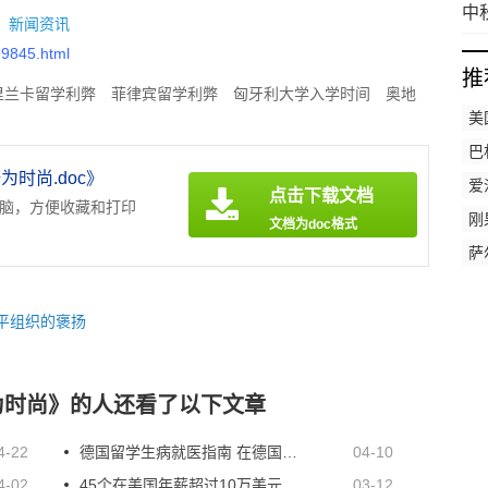
雄
中
：
新闻资讯
交
99845.html
推
里兰卡留学利弊
菲律宾留学利弊
匈牙利大学入学时间
奥地
美
大学入学时间
中国香港大学入学时间
斯威士兰大学入学时间
巴
时尚.doc》
爱
点击下载文档
电脑，方便收藏和打印
刚
文档为doc格式
萨
平组织的褒扬
为时尚》的人还看了以下文章
4-22
德国留学生病就医指南 在德国看病这些事情一定要知道
04-10
4-02
45个在美国年薪超过10万美元的研究生学位工作
03-12