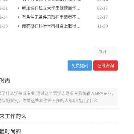
2-21
新加坡在私立大学里就读商学院的认证情况
02-17
1-14
有条件无条件录取在申请者不及以前受欢迎
12-17
2-13
俄罗斯在科学学科排名上取得进步
11-20
展开
免费提问
在线咨询
时尚
了什么学校或专业 通过这个留学志愿参考系统输入GPA专业，
似的案例，你看这些和你差不多的人都申请到了什么...
来工作的么
最时尚的