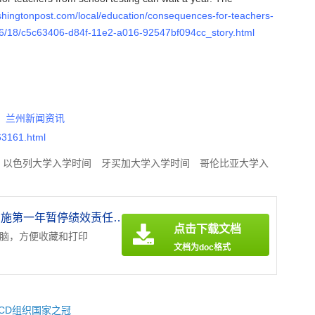
hingtonpost.com/local/education/consequences-for-teachers-
/06/18/c5c63406-d84f-11e2-a016-92547bf094cc_story.html
：
兰州新闻资讯
63161.html
以色列大学入学时间
牙买加大学入学时间
哥伦比亚大学入
波兰留学利弊
挪威大学入学时间
毛里塔尼亚大学入学时间
《美联邦呼吁共同评量实施第一年暂停绩效责任考评.doc》
点击下载文档
电脑，方便收藏和打印
文档为doc格式
CD组织国家之冠