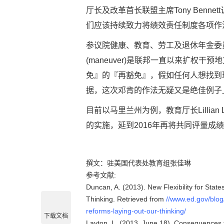
厅长及改革首长联盟主席Tony Ben
们应该持续致力将绩效责任制度各项作法全面实施(fu
参议院健康、教育、劳工及退休年金委员会参
(maneuver)是联邦一直以来扩权
免』的『再豁免』，假如任何人想找到
据，这次邓肯的作法无疑又是绝佳例子」(Lay
目前以马里兰州为例，教育厅长Lillia
的实施，延到2016年再将共同评量成
撰文：驻美国代表处教育组张佳琳
参考文献:
Duncan, A. (2013). New Flexibility for Sta
Thinking. Retrieved from
//www.ed.gov/blog/
reforms-laying-out-our-thinking/
下载文档
Layton, L. (2013, June 18). Consequences f