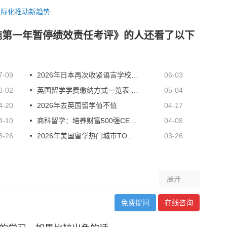
国际化推动新趋势
施第一年暂停绩效责任考评》的人还看了以下
7-09
2026年日本再次收紧语言学校的开设标准
06-03
6-02
英国留学学费缴纳方式一览表 赴英留学学费怎样交
05-04
4-20
2026年去英国留学值不值
04-17
4-10
商科留学：培养财富500强CEO的商学院一览
04-08
3-26
2026年美国留学热门城市TOP10
03-26
展开
免费提问
在线咨询