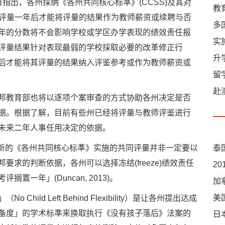
8日指出，各州採纳《各州共同核心标準》(CCSS)及其对
教
施评量一年后才能将评量的结果作为教师薪资或续聘与否
备
多
年的分数将不会影响学校或学区办学表现的绩效责任报
实
评量结果针对表现最弱的学校採取必要的改革修正行
兰
升
后才能将其评量的结果纳入评鉴参考或作为教师薪资或
留
赴
邦教育部也将以逐项个案审查的方式协助各州决定是否
据。根据了解，目前有些州已经将评量与教师评鉴进行
未来二年人事任用决定的依据。
依据新的《各州共同核心标準》实施的共同评量并非一定要以
泰
求的判断依据，各州可以选择冻结(freeze)绩效责任
2
一年」(Duncan, 2013)。
加
持
美
ild Left Behind Flexibility）是让各州提出达成
备度」的学术标準来换取执行《没有孩子落后》法案的
日