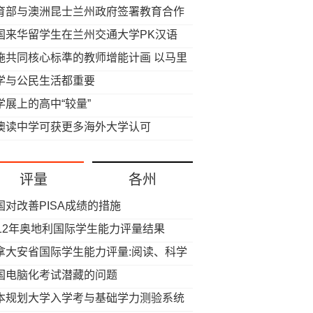
育部与澳洲昆士兰州政府签署教育合作
忘录
国来华留学生在兰州交通大学PK汉语
施共同核心标準的教师增能计画 以马里
州为例
学与公民生活都重要
学展上的高中“较量”
澳读中学可获更多海外大学认可
评量
各州
国对改善PISA成绩的措施
012年奥地利国际学生能力评量结果
拿大安省国际学生能力评量:阅读、科学
平 数学下降
国电脑化考试潜藏的问题
本规划大学入学考与基础学力测验系统