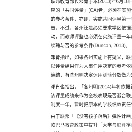
联邦教育部长邓肯于本(2013)年6月1
应的「共同评量」(CA)者，必须在实
的参考条件，亦即，实施共同评量第一
告，不过，各州还是必须要求学区依据
动，而教师评鉴也必须在实施评量一年
续聘与否的参考条件(Duncan, 2013)。
邓肯指出，如果各州实施上有疑义，联
以评量结果作为人事任用决定的参考依
连结，有些州则决定运用测验分数做为
邓肯也指出，「各州明(2014)年将
该评量成绩来作为全校表现是否迎合联邦要
制度一年，暂时把原本的学校绩效责任考评搁置
由于联邦「《没有孩子落后》弹性计画」（No Ch
欧巴马教育政策中提升「大学与职涯準