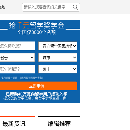
道地
抢
千元
留学奖学金
2分钟前辽宁同学刘成功获取奖学金
全国仅3000个名额
1小时前海南马同学成功获取奖学金
7分钟前江西同学刘成功获取奖学金
57秒前上海何同学成功获取奖学金
我已阅读并同意
《
出国留学网服务条款
》
立即申请
已帮助40万意向留学用户成功入学
提交您的留学信息，离留学梦想更进一步！
最新资讯
编辑推荐