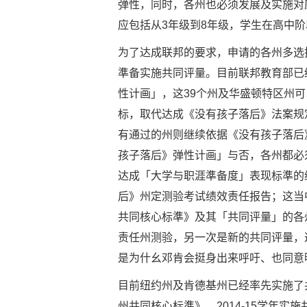
弹性，同时，各州也必须发展及实施对
应包括从3年级到8年级，学生在高中
为了达成联邦的要求，申请的各州多选
準备实施共同评量。目前联邦教育部已
性计画」，这39个州及华盛顿特区州
标，取代达成《没有孩子落后》法案规
有通过的州则继续依据《没有孩子落后
孩子落后》弹性计画」与否，各州都必
达成「大学与职涯準备度」表现标準的
后》州定测验考试绩效责任报告；这当
共同核心标準》及其「共同评量」的各
责任州测验，另一次是新的共同评量，这就会产
是为什幺邓肯会挺身出来呼吁、也同意明
目前纽约州及肯德基州已经率先实施了共
州共同核心标準》、2014-15学年实