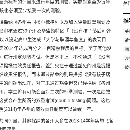
应新标準的评量来进行年度的测验，实施对象至少每年
合
美
阶段也必须至少接受一次的测验。
表现
推
择採纳《各州共同核心标準》以及加入评量联盟规划及
经审核通过39个州及华盛顿特区「《没有孩子落后》弹
美
可以以设定高中生达成「大学与职涯準备度」的表现目
荷
定2014年达成百分之一百精熟程度的目标。至于其他没
图
》进行州定测验考试。但是基本上，不论通过「《没有
沙
须提报绩效责任报告，差别只在于通过豁免的州是提报
玻
绩效责任报告，而未通过豁免的则是提报《没有孩子落
中的问题出现在，对于未通过豁免但又已经採纳《各州
州，学生将有可能会面对二次的标準测验，一次是绩效
生所谓的双重考试(double-testing)问题。这也
(2014)年各州的绩效责任制度可以暂缓ㄧ年。
同评量，其他採纳的各州大多在2013-14学年实施《各
施共同评量。