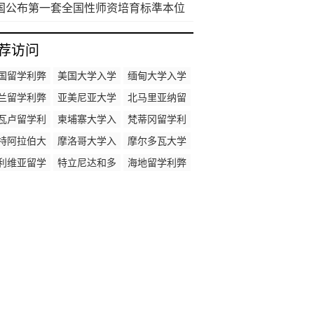
而为一
国公布第一套全国性师资培育标準本位
评量-edTPA
荐访问
国留学利弊
美国大学入学
缅甸大学入学
时间
时间
兰留学利弊
亚美尼亚大学
北马里亚纳留
入学时间
学利弊
瓦卢留学利
柬埔寨大学入
梵蒂冈留学利
弊
学时间
弊
特阿拉伯大
摩洛哥大学入
摩尔多瓦大学
学入学时间
学时间
入学时间
利维亚留学
特立尼达和多
海地留学利弊
利弊
巴哥留学利弊