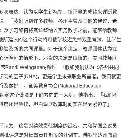
多次表达，认为以学生新标準、新评量的成绩来评断教
说：「我们听到许多教师、各州主管及其他的建议，希
》及学习如何将其统整纳入实务教学之前，能够给教师
邓肯认为他所建议的这个行动将可使学校避免掉双重考试，让学生
测验及新的共同评量。对于这个决定，教师团体认为在
心标準》的情形下，邓肯的决定是审慎的。美国教师联
achers)主席Randi Weingarten指出：「假如我们认为《各州共同
习的因子(DNA)，更是学生未来职业所需者，我们就更
」。全美教育协会(National Education
n Roekel也肯定这个做法是正确方向的一大步。他指出：「我们不
进度还是继续，坦白说这改革时间实在是太紧迫了」
评认为，这是对绩效责任制度的延宕。共和党国会议员
ange）则批评这是对绩效责任制度的开倒车。佛罗里达州教育