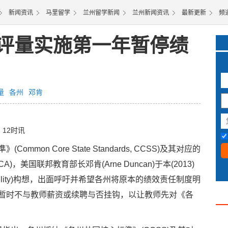
新闻资讯
马里留学
兰州留学新闻
兰州新闻资讯
最新更新
频
评量实施第一年暂停绩
3
2
量
各州
邓肯
日 12时讯
on Core State Standards, CCSS)及其对应的
 CA)，美国联邦教育部长邓肯(Arne Duncan)于本(2013)
xibility)构想，出面呼吁并希望各州将原本的绩效责任制度明
暂时不与教师薪资或续聘与否挂钩，以让教师先对《各