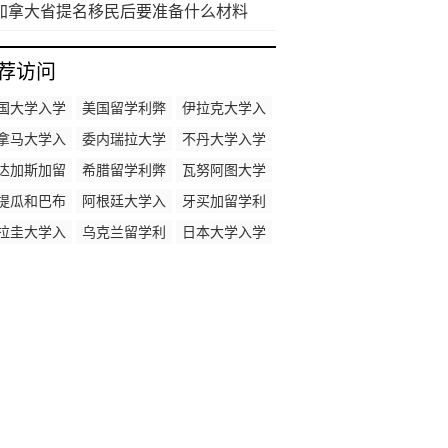
加拿大省提名移民后要准备什么材料
荐访问
国大学入学
美国留学利弊
伊拉克大学入
时间
学时间
拿马大学入
委内瑞拉大学
不丹大学入学
学时间
入学时间
时间
达加斯加留
希腊留学利弊
瓦努阿图大学
学利弊
入学时间
提瓜和巴布
阿根廷大学入
牙买加留学利
大学入学时
学时间
弊
拉圭大学入
乌克兰留学利
日本大学入学
间
学时间
弊
时间