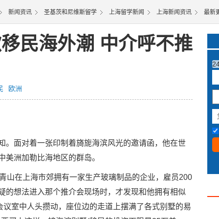
新闻资讯
圣基茨和尼维斯留学
上海留学新闻
上海新闻资讯
最新
掀移民海外潮 中介呼不推
2
民
欧洲
知。面对着一张印制着旖旎海滨风光的邀请函，他在世
中美洲加勒比海地区的群岛。
青山在上海市郊拥有一家生产玻璃制品的企业，雇员200
疑的想法进入那个推介会现场时，才发现和他拥有相似
的会议室中人头攒动，座位边的走道上摆满了各式别墅的易