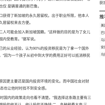
获
也仅 是辆普通的斯巴鲁。
口获得了新加坡的永久居留权。出于职业所限，他本人
推
久居留权来去方便。
美
二人可能会加入新加坡国籍。“这样做的目的是为了女儿
巴
国内受教育。”骆军说。
马
安
己的从业经验，认为90%的投资移民是为了拿一个国外
达
乌
。“因为一个孩子从初中到大学的费用正好可以抵消移民
原因更主要还是国内投资环境的变化。而中国社会对财
”心态也让他时时找不到安全感。
当时国内的政策走向也看不清楚。“我选择这条路主要有三
想投的他不让，他让投的不挣钱;二、各种税费太高;三、