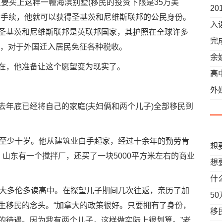
只要买上这样一幢海滨别墅(移民的投资下限是35万美
2
估手续，他就可以获得圣基茨和尼维斯联邦的公民身份。
入
圣基茨和尼维斯联邦是英联邦国家，其护照在全球许多
完
堂，对于外国迁入居民免征各种税收。
余
在，他准备让这个愿望变为现实了。
献
高
外
差
去年底已经将自己的家庭(夫妇俩和两个儿子)全部移民到
了至少十岁。他从建筑业白手起家，经过十余年的勤劳肯
想
山东有一个搅拌厂，还买了一块5000平方米左右的商业
想
什
拿大多伦多读高中。在探望儿子期间几次往返，亲历了加
5
生移民的念头。“加拿大的政策很好。只要拥有了身份，
你
移
的待遇。因为我有两个儿子，这样做实际上很划算。”老