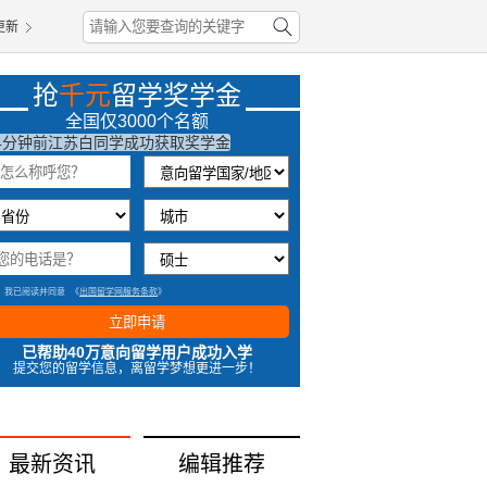
更新
抢
千元
留学奖学金
2小时前甘肃凤同学成功获取奖学金
全国仅3000个名额
4分钟前江苏白同学成功获取奖学金
56秒前辽宁何同学成功获取奖学金
25秒前山东何同学成功获取奖学金
我已阅读并同意
《
出国留学网服务条款
》
立即申请
已帮助40万意向留学用户成功入学
提交您的留学信息，离留学梦想更进一步！
最新资讯
编辑推荐