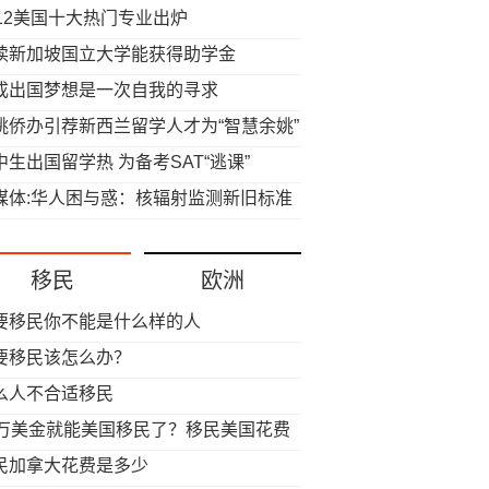
012美国十大热门专业出炉
读新加坡国立大学能获得助学金
成出国梦想是一次自我的寻求
姚侨办引荐新西兰留学人才为“智慧余姚”
策
中生出国留学热 为备考SAT“逃课”
媒体:华人困与惑：核辐射监测新旧标准
异大自种菜还安全？
移民
欧洲
要移民你不能是什么样的人
要移民该怎么办？
么人不合适移民
0万美金就能美国移民了？移民美国花费
得知道这些
民加拿大花费是多少