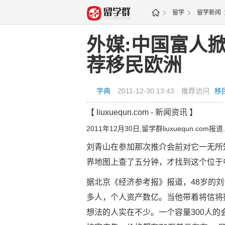
留学
留学新闻
频道地图
外媒:中国富人
荐移民欧洲
字典
|
2011-12-30 13:43
|
推荐访问
移
【 liuxuequn.com - 新闻资讯 】
2011年12月30日,留学群liuxuequn.com报道.
刘青山在参加那次推介会前对它一无所
界地图上查了五分钟，才找到这个位于
据北京《经济参考报》报道，48岁的刘
多人，个人资产数亿。当他带着将信将
想法的人实在不少。一个容量300人