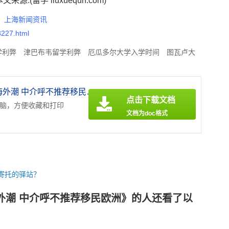
:(留学 liuxuequn.com)
：
上海新闻资讯
8227.html
学利弊
津巴布韦留学利弊
厄瓜多尔大学入学时间
图瓦卢大
留学利弊
利比亚留学利弊
圣多美及普林西比留学利弊
布基
《外媒:中国富人掀移民海外潮 中介呼不推荐移民欧洲.doc》
点击下载文档
电脑，方便收藏和打印
文档为doc格式
寄托的驿站？
外潮 中介呼不推荐移民欧洲》的人还看了以