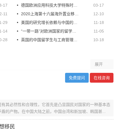
3-17
德国欧洲应用科技大学特殊时期应对措施
03-17
2-11
2020上海第十六届海外置业移民留学投资展览会
12-10
1-29
美国的研究增长依赖与中国的合作
11-18
1-14
“一带一路”对欧洲国家的留学有什么影响?
11-05
0-28
英国的中国留学生与工商管理专业学生不断增长
10-18
展开
免费提问
在线咨询
现有其必然性和合理性，它首先是凸显国民对国家的一种基本态
盾的产物。在中国大陆之前，中国台湾和新加坡、韩国甚...
想移民