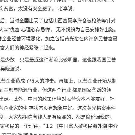
均贫富，太没有安全感了。”老李说。
年前后，当时全国出现了包括山西富豪李海仓被枪杀等针对
众“仇富”心理心存忌惮， 无不纷纷为自己安排好出路。
民营企业经营环境恶化，加之包括黄光裕在内许多民营富豪
内富人们的神经紧张了起来。
还是少数，只是最近这种潮流比较明显，这也跟我国民营
人吴晓波说。
对民营企业造成了很大的冲击。再加上，民营企业开始从制
到金融与能源行业，但这两个行业 都是国家垄断的领
出走。此外，中国的政策环境对民营资本不够友好，社
营企业家的生 存状态没有想象中好。这次黄光裕案事件
度，大家都相信有钱人是有原罪的，都是偷税漏税的。
移民的一个理由。” 1 2 《中国富人掀移民海外潮 中介