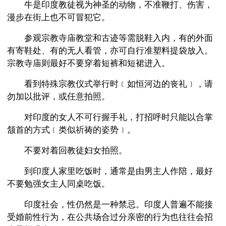
牛是印度教徒视为神圣的动物，不准鞭打、伤害，
漫步在街上也不可冒犯它。
参观宗教寺庙教堂和古迹等需脱鞋入内，有的外面
有寄鞋处、有的无人看管，亦可自行准塑料提袋放入。
宗教寺庙则最好不要穿着短裤和短裙进入。
看到特殊宗教仪式举行时﹝如恒河边的丧礼﹞，请
勿加以批评，或任意拍照。
对印度的女人不可行握手礼，打招呼时只能以合掌
颔首的方式﹝类似祈祷的姿势﹞。
不要对着回教徒妇女拍照。
到印度人家里吃饭时，通常是由男主人作陪，最好
不要勉强女主人同桌吃饭。
印度社会，性仍然是一种禁忌。印度人普遍不能接
受婚前性行为，在公共场合过分亲密的行为也往往会招